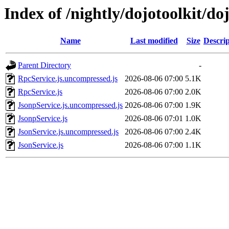
Index of /nightly/dojotoolkit/do
Name
Last modified
Size
Descrip
Parent Directory
-
RpcService.js.uncompressed.js
2026-08-06 07:00
5.1K
RpcService.js
2026-08-06 07:00
2.0K
JsonpService.js.uncompressed.js
2026-08-06 07:00
1.9K
JsonpService.js
2026-08-06 07:01
1.0K
JsonService.js.uncompressed.js
2026-08-06 07:00
2.4K
JsonService.js
2026-08-06 07:00
1.1K